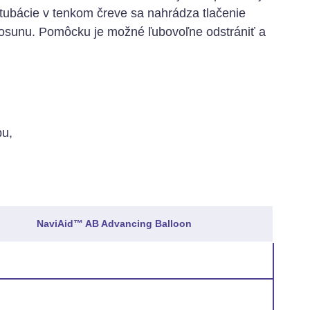
ubácie v tenkom čreve sa nahrádza tlačenie
osunu. Pomôcku je možné ľubovoľne odstrániť a
pu,
NaviAid™ AB Advancing Balloon