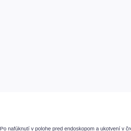
Po nafúknutí v polohe pred endoskopom a ukotvení v črev