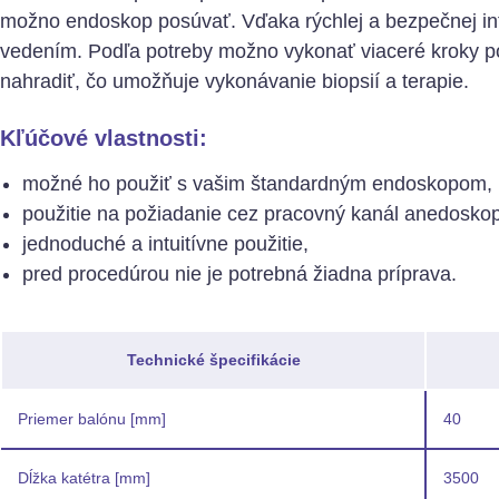
možno endoskop posúvať. Vďaka rýchlej a bezpečnej int
vedením. Podľa potreby možno vykonať viaceré kroky p
nahradiť, čo umožňuje vykonávanie biopsií a terapie.
Kľúčové vlastnosti:
možné ho použiť s vašim štandardným endoskopom,
použitie na požiadanie cez pracovný kanál anedosko
jednoduché a intuitívne použitie,
pred procedúrou nie je potrebná žiadna príprava.
Technické špecifikácie
Priemer balónu [mm]
40
Dĺžka katétra [mm]
3500