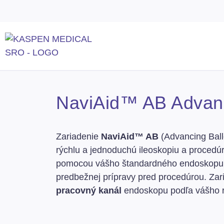
NaviAid™ AB Advanc
Zariadenie
NaviAid™ AB
(Advancing Bal
rýchlu a jednoduchú ileoskopiu a procedú
pomocou vášho štandardného endoskopu
predbežnej prípravy pred procedúrou. Za
pracovný kanál
endoskopu podľa vášho r