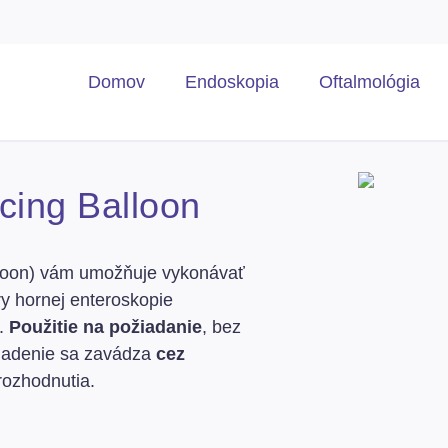
Domov
Endoskopia
Oftalmológia
ing Balloon
loon) vám umožňuje vykonávať
ry hornej enteroskopie
.
Použitie na požiadanie
, bez
riadenie sa zavádza
cez
ozhodnutia.