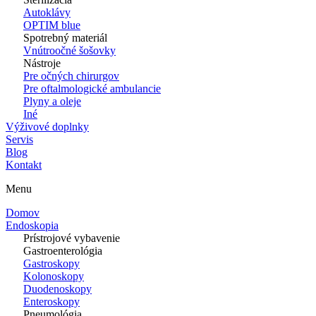
Autoklávy
OPTIM blue
Spotrebný materiál
Vnútroočné šošovky
Nástroje
Pre očných chirurgov
Pre oftalmologické ambulancie
Plyny a oleje
Iné
Výživové doplnky
Servis
Blog
Kontakt
Menu
Domov
Endoskopia
Prístrojové vybavenie
Gastroenterológia
Gastroskopy
Kolonoskopy
Duodenoskopy
Enteroskopy
Pneumológia