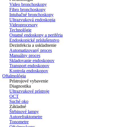
Video bronchoskopy
Fibro bronchoskopy
Intubačné bronchoskopy
Ultrazvuková endoskopia
Videoprocesory
Technológie
Ostatné endoskopy a periféria
Endoskopické príslušenstvo
Dezinfekcia a uskladnenie
Automatizovaný proces
Manuálny proces
Skladovanie endoskopov
Transport endoskopov
Kontrola endoskopov
Oftalmológia
Prístrojové vybavenie
Diagnostika
Ultrazvukové prístroje
OCT
Suché oko
Základné
Štrbinové lampy
Autorefraktometre
Tonometre
Oftalmoskopy