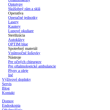
Optotypy
Skúšobný rám a sklá
Operatíva
Operačné jednotky
Lasery
Kautery
Lupové okuliare
Sterilizácia
Autoklávy
OPTIM blue
Spotrebný materiál
Vnútroočné šošovky
Nástroje
Pre očných chirurgov
Pre oftalmologické ambulancie
Plyny a oleje
Iné
Výživové doplnky
Servis
Blog
Kontakt
Domov
Endoskopia
Oftalmológia