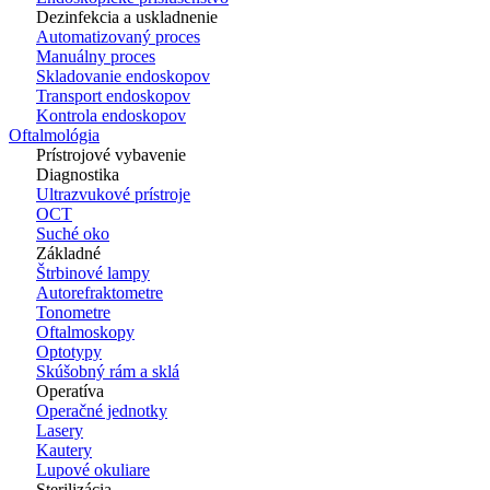
Dezinfekcia a uskladnenie
Automatizovaný proces
Manuálny proces
Skladovanie endoskopov
Transport endoskopov
Kontrola endoskopov
Oftalmológia
Prístrojové vybavenie
Diagnostika
Ultrazvukové prístroje
OCT
Suché oko
Základné
Štrbinové lampy
Autorefraktometre
Tonometre
Oftalmoskopy
Optotypy
Skúšobný rám a sklá
Operatíva
Operačné jednotky
Lasery
Kautery
Lupové okuliare
Sterilizácia