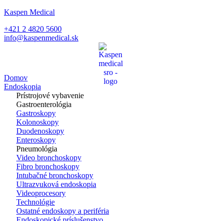
Kaspen Medical
+421 2 4820 5600
info@kaspenmedical.sk
Domov
Endoskopia
Prístrojové vybavenie
Gastroenterológia
Gastroskopy
Kolonoskopy
Duodenoskopy
Enteroskopy
Pneumológia
Video bronchoskopy
Fibro bronchoskopy
Intubačné bronchoskopy
Ultrazvuková endoskopia
Videoprocesory
Technológie
Ostatné endoskopy a periféria
Endoskopické príslušenstvo