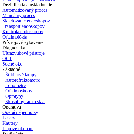
Dezinfekcia a uskladnenie
Automatizovaný proces
Manuálny proces
Skladovanie endoskopov
Transport endoskopov
Kontrola endoskopov
Oftalmológia
Prístrojové vybavenie
Diagnostika
Ultrazvukové prístroje
OCT
Suché oko
Základné
Štrbinové lampy
Autorefraktometre
Tonometre
Oftalmoskopy
Optotypy
Skúšobný rám a sklá
Operatíva
Operačné jednotky
Lasery
Kautery
Lupové okuliare
Sterilizácia