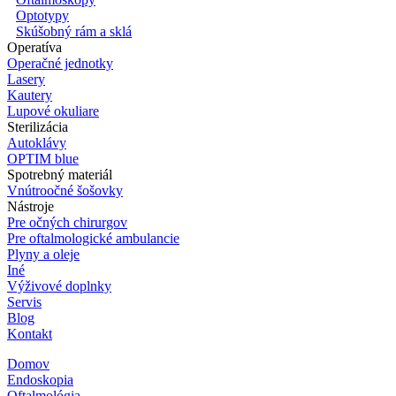
Optotypy
Skúšobný rám a sklá
Operatíva
Operačné jednotky
Lasery
Kautery
Lupové okuliare
Sterilizácia
Autoklávy
OPTIM blue
Spotrebný materiál
Vnútroočné šošovky
Nástroje
Pre očných chirurgov
Pre oftalmologické ambulancie
Plyny a oleje
Iné
Výživové doplnky
Servis
Blog
Kontakt
Domov
Endoskopia
Oftalmológia