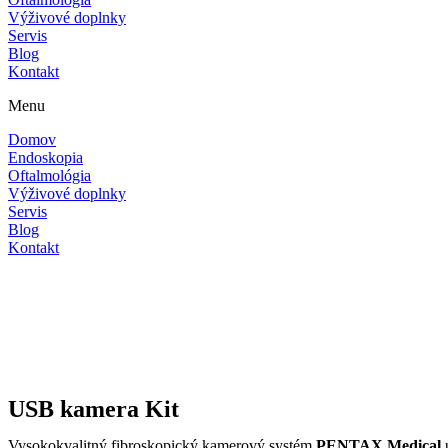
Výživové doplnky
Servis
Blog
Kontakt
Menu
Domov
Endoskopia
Oftalmológia
Výživové doplnky
Servis
Blog
Kontakt
USB kamera Kit
Vysokokvalitný fibroskopický kamerový systém
PENTAX Medical
u