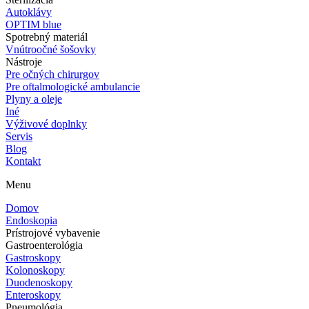
Autoklávy
OPTIM blue
Spotrebný materiál
Vnútroočné šošovky
Nástroje
Pre očných chirurgov
Pre oftalmologické ambulancie
Plyny a oleje
Iné
Výživové doplnky
Servis
Blog
Kontakt
Menu
Domov
Endoskopia
Prístrojové vybavenie
Gastroenterológia
Gastroskopy
Kolonoskopy
Duodenoskopy
Enteroskopy
Pneumológia