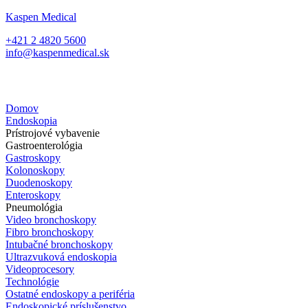
Kaspen Medical
+421 2 4820 5600
info@kaspenmedical.sk
Domov
Endoskopia
Prístrojové vybavenie
Gastroenterológia
Gastroskopy
Kolonoskopy
Duodenoskopy
Enteroskopy
Pneumológia
Video bronchoskopy
Fibro bronchoskopy
Intubačné bronchoskopy
Ultrazvuková endoskopia
Videoprocesory
Technológie
Ostatné endoskopy a periféria
Endoskopické príslušenstvo