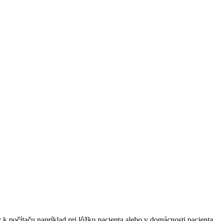
 počítaču napríklad pri lôžku pacienta alebo v domácnosti pacienta.