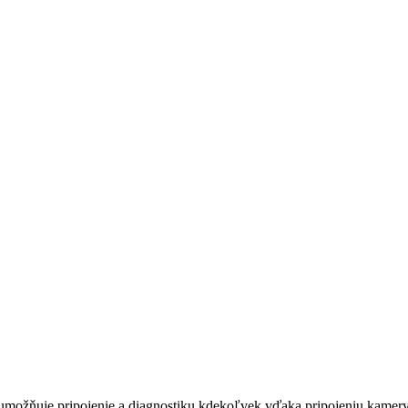
možňuje pripojenie a diagnostiku kdekoľvek vďaka pripojeniu kamery k