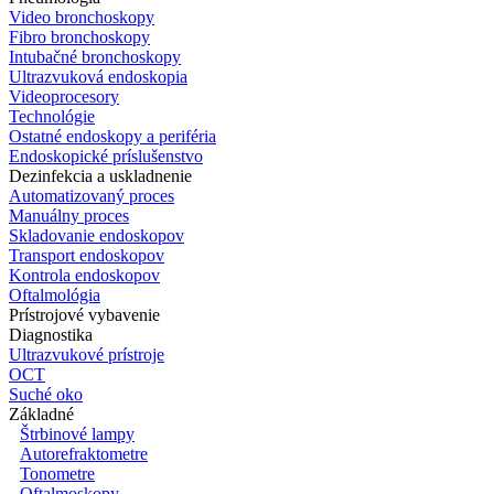
Video bronchoskopy
Fibro bronchoskopy
Intubačné bronchoskopy
Ultrazvuková endoskopia
Videoprocesory
Technológie
Ostatné endoskopy a periféria
Endoskopické príslušenstvo
Dezinfekcia a uskladnenie
Automatizovaný proces
Manuálny proces
Skladovanie endoskopov
Transport endoskopov
Kontrola endoskopov
Oftalmológia
Prístrojové vybavenie
Diagnostika
Ultrazvukové prístroje
OCT
Suché oko
Základné
Štrbinové lampy
Autorefraktometre
Tonometre
Oftalmoskopy