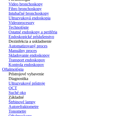
Video bronchoskopy
Fibro bronchoskopy
Intubačné bronchoskopy
Ultrazvuková endoskopia
Videoprocesory
Technológie
Ostatné endoskopy a periféria
Endoskopické príslušenstvo
Dezinfekcia a uskladnenie
Automatizovaný proces
Manuálny proces
Skladovanie endoskopov
Transport endoskopov
Kontrola endoskopov
Oftalmológia
Prístrojové vybavenie
Diagnostika
Ultrazvukové prístroje
OCT
Suché oko
Základné
Štrbinové lampy
Autorefraktometre
Tonometre
Oftalmoskopy