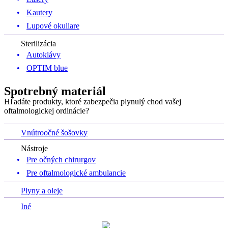
Kautery
Lupové okuliare
Sterilizácia
Autoklávy
OPTIM blue
Spotrebný materiál
Hľadáte produkty, ktoré zabezpečia plynulý chod vašej
oftalmologickej ordinácie?
Vnútroočné šošovky
Nástroje
Pre očných chirurgov
Pre oftalmologické ambulancie
Plyny a oleje
Iné