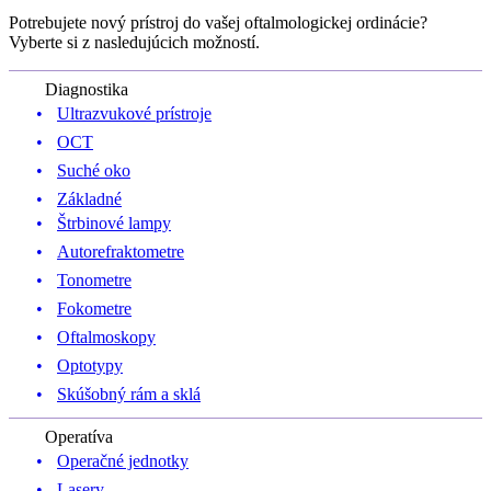
Potrebujete nový prístroj do vašej oftalmologickej ordinácie?
Vyberte si z nasledujúcich možností.
Diagnostika
Ultrazvukové prístroje
OCT
Suché oko
Základné
Štrbinové lampy
Autorefraktometre
Tonometre
Fokometre
Oftalmoskopy
Optotypy
Skúšobný rám a sklá
Operatíva
Operačné jednotky
Lasery