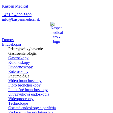
Kaspen Medical
+421 2 4820 5600
info@kaspenmedical.sk
Domov
Endoskopia
Prístrojové vybavenie
Gastroenterológia
Gastroskopy
Kolonoskopy
Duodenoskopy
Enteroskopy
Pneumológia
Video bronchoskopy
Fibro bronchoskopy
Intubačné bronchoskopy
Ultrazvuková endoskopia
Videoprocesory
Technológie
Ostatné endoskopy a periféria
Endoskopické príslušenstvo