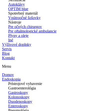
Autoklávy
OPTIM blue
Spotrebný materiál
Vnútroočné šošovky
Nástroje
Pre očných chirurgov
Pre oftalmologické ambulancie
Plyny a oleje
Iné
Výživové doplnky
Servis
Blog
Kontakt
Menu
Domov
Endoskopia
Prístrojové vybavenie
Gastroenterológia
Gastroskopy
Kolonoskopy
Duodenoskopy
Enteroskopy
Pneumológia