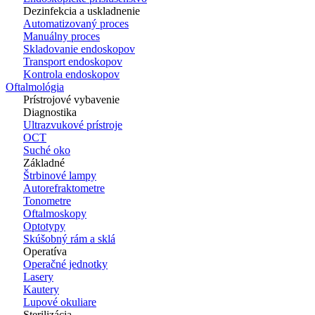
Dezinfekcia a uskladnenie
Automatizovaný proces
Manuálny proces
Skladovanie endoskopov
Transport endoskopov
Kontrola endoskopov
Oftalmológia
Prístrojové vybavenie
Diagnostika
Ultrazvukové prístroje
OCT
Suché oko
Základné
Štrbinové lampy
Autorefraktometre
Tonometre
Oftalmoskopy
Optotypy
Skúšobný rám a sklá
Operatíva
Operačné jednotky
Lasery
Kautery
Lupové okuliare
Sterilizácia