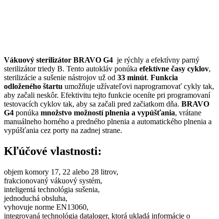
Vákuový sterilizátor BRAVO G4
je rýchly a efektívny parný
sterilizátor triedy B. Tento autokláv ponúka
efektívne časy cyklov
,
sterilizácie a sušenie nástrojov už od
33 minút
.
Funkcia
odloženého štartu
umožňuje užívateľovi naprogramovať cykly tak,
aby začali neskôr. Efektivitu tejto funkcie oceníte pri programovaní
testovacích cyklov tak, aby sa začali pred začiatkom dňa.
BRAVO
G4
ponúka
množstvo možností plnenia a vypúšťania
, vrátane
manuálneho horného a predného plnenia a automatického plnenia a
vypúšťania cez porty na zadnej strane.
Kľúčové vlastnosti:
objem komory 17, 22 alebo 28 litrov,
frakcionovaný vákuový systém,
inteligentá technológia sušenia,
jednoduchá obsluha,
vyhovuje norme EN13060,
integrovaná technológia dataloger, ktorá ukladá informácie o