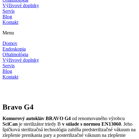
Výživové doplnky
Servis
Blog
Kontakt
Menu
Domov
Endoskopia
Oftalmológia
Výživové doplnky
Servis
Blog
Kontakt
Bravo G4
Komorový autokláv BRAVO G4
od renomovaného výrobcu
SciCan
je sterilizátor triedy B
v súlade s normou EN13060
. Jeho
špičková sterilizačná technológia zahŕňa predsterilizačné vákuum na
zlepšenie prenikania pary a posterilizačné vákuum na zlepšenie