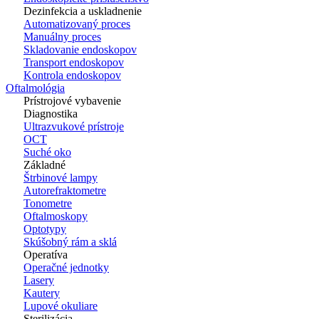
Dezinfekcia a uskladnenie
Automatizovaný proces
Manuálny proces
Skladovanie endoskopov
Transport endoskopov
Kontrola endoskopov
Oftalmológia
Prístrojové vybavenie
Diagnostika
Ultrazvukové prístroje
OCT
Suché oko
Základné
Štrbinové lampy
Autorefraktometre
Tonometre
Oftalmoskopy
Optotypy
Skúšobný rám a sklá
Operatíva
Operačné jednotky
Lasery
Kautery
Lupové okuliare
Sterilizácia