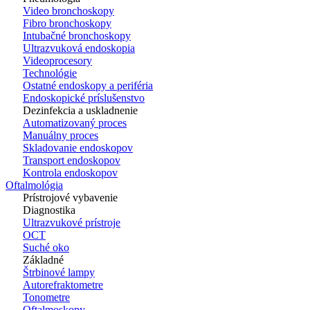
Video bronchoskopy
Fibro bronchoskopy
Intubačné bronchoskopy
Ultrazvuková endoskopia
Videoprocesory
Technológie
Ostatné endoskopy a periféria
Endoskopické príslušenstvo
Dezinfekcia a uskladnenie
Automatizovaný proces
Manuálny proces
Skladovanie endoskopov
Transport endoskopov
Kontrola endoskopov
Oftalmológia
Prístrojové vybavenie
Diagnostika
Ultrazvukové prístroje
OCT
Suché oko
Základné
Štrbinové lampy
Autorefraktometre
Tonometre
Oftalmoskopy