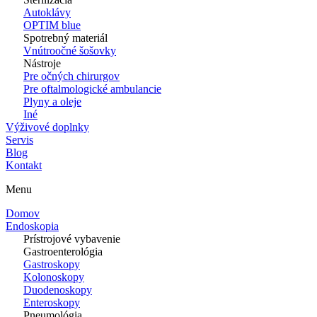
Autoklávy
OPTIM blue
Spotrebný materiál
Vnútroočné šošovky
Nástroje
Pre očných chirurgov
Pre oftalmologické ambulancie
Plyny a oleje
Iné
Výživové doplnky
Servis
Blog
Kontakt
Menu
Domov
Endoskopia
Prístrojové vybavenie
Gastroenterológia
Gastroskopy
Kolonoskopy
Duodenoskopy
Enteroskopy
Pneumológia