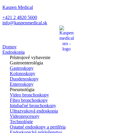
Kaspen Medical
+421 2 4820 5600
info@kaspenmedical.sk
Domov
Endoskopia
Prístrojové vybavenie
Gastroenterológia
Gastroskopy
Kolonoskopy
Duodenoskopy
Enteroskopy
Pneumológia
Video bronchoskopy
Fibro bronchoskopy
Intubačné bronchoskopy
Ultrazvuková endoskopia
Videoprocesory
Technológie
Ostatné endoskopy a periféria
Endoskopické príslušenstvo