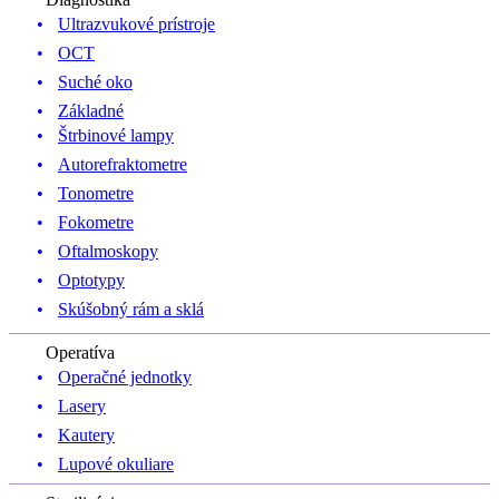
Ultrazvukové prístroje
OCT
Suché oko
Základné
Štrbinové lampy
Autorefraktometre
Tonometre
Fokometre
Oftalmoskopy
Optotypy
Skúšobný rám a sklá
Operatíva
Operačné jednotky
Lasery
Kautery
Lupové okuliare