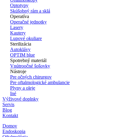
Optotypy
Skúšobný rám a sklá
Operatíva
Operačné jednotky
Lasery
Kautery
Lupové okuliare
Sterilizácia
Autoklávy
OPTIM blue
Spotrebný materiál
Vnútroočné šošovky
Nástroje
Pre očných chirurgov
Pre oftalmologické ambulancie
Plyny a oleje
Iné
Výživové doplnky
Servis
Blog
Kontakt
Domov
Endoskopia
Oftalmológia