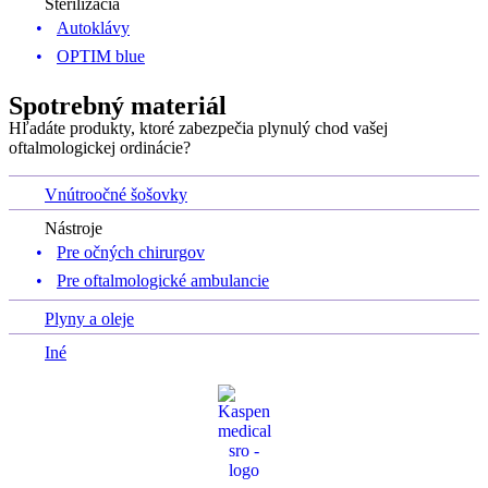
Sterilizácia
Autoklávy
OPTIM blue
Spotrebný materiál
Hľadáte produkty, ktoré zabezpečia plynulý chod vašej
oftalmologickej ordinácie?
Vnútroočné šošovky
Nástroje
Pre očných chirurgov
Pre oftalmologické ambulancie
Plyny a oleje
Iné