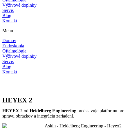
Výživové doplnky
Servis
Blog
Kontakt
Menu
Domov
Endoskopia
Oftalmológia
Výživové doplnky
Servis
Blog
Kontakt
HEYEX 2
HEYEX 2
od
Heidelberg Engineering
predstavuje platformu pre
správu obrázkov a integráciu zariadení.