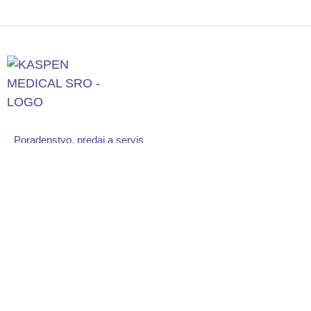
Poradenstvo, predaj a servis
pre oftalmológiu
a endoskopiu.
Kaspen Medical, spol. s r. o.
Martinská 31
info@kaspenmedical.sk
821 05 Bratislava 2
+421 2 4820 5600
Copyright © 2026